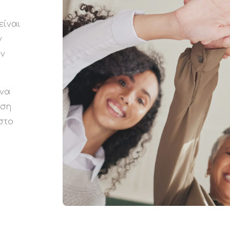
είναι
ν
ων
 να
ηση
ιστο