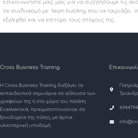
Επικοινωνήστε μαζί μας για να συζητήσουμε τις α
σε συνδυασμό με team building που να ταιριάζει σ
εξελιχθεί και να επιτύχει τους στόχους της.
Cross Business Training
Επικοινωνί
Η Cross Business Training διεξάγει τα
Πατριάρ
εκπαιδευτικά σεμινάρια σε αίθουσα των
Τριανδρ
γραφείων της ή στο χώρο του πελάτη.
6944794
Εναλλακτικά, πραγματοποιούνται σε
ξενοδοχεία της πόλης, με άρτια
info@cr
υλικοτεχνική υποδομή.