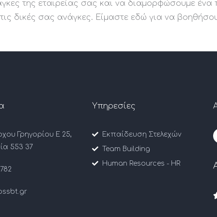
νάγκες της εταιρείας σας και να διαμορφώσουμε έν
τις δικές σας ανάγκες. Είμαστε εδώ για να βοηθήσο
α
Υπηρεσίες
χου Γρηγορίου Ε 25,
Εκπαίδευση Στελεχών
ία 553 37
Team Building
Human Resources - HR
782
ossbt.gr