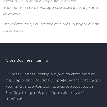
Η επικοινωνία είναι δύναμη. Και η σωστή
παρουσίαση είναι η
γέφυρα ανάμεσα σε εσας
και το
κοινό σας.
Επενδύστε στις δεξιότητές σας διότι η παρουσίαση
είστε Εσείς!
Cross Business Training
Η Cross Business Training διεξάγει τα εκπαιδευτικά
σεμινάρια σε αίθουσα των γραφείων της ή στο χώρο
του πελάτη. Εναλλακτικά, πραγματοποιούνται σε
ξενοδοχεία της πόλης, με άρτια υλικοτεχνική
υποδομή.