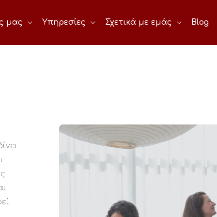
ες μας
Υπηρεσίες
Σχετικά με εμάς
Blog
ίνει
ι
ης
αι
ρεί