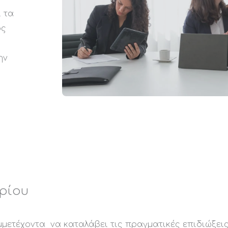
ι τα
ος
ην
ι
ρίου
μμετέχοντα να καταλάβει τις πραγματικές επιδιώξει