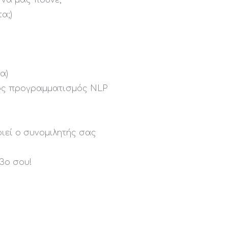
 να μας πούνε;
α;)
α)
κός προγραμματισμός NLP
οιεί ο συνομιλητής σας
βο σου!