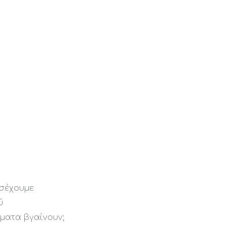
οσέχουμε
ύ
σματα βγαίνουν;