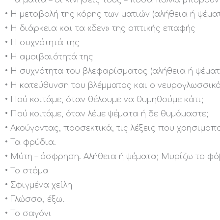
• Τα μάτια – οι κινήσεις τους – πόσα πολλά μπορούν
• Η μεταβολή της κόρης των ματιών (αλήθεια ή ψέματ
• Η διάρκεια και τα «δεν» της οπτικής επαφής
• Η συχνότητά της
• Η αμοιβαιότητά της
• Η συχνότητα του βλεφαρίσματος (αλήθεια ή ψέματ
• Η κατεύθυνση του βλέμματος και ο νευρογλωσσι
• Πού κοιτάμε, όταν θέλουμε να θυμηθούμε κάτι;
• Πού κοιτάμε, όταν λέμε ψέματα ή δε θυμόμαστε;
• Ακούγοντας, προσεκτικά, τις λέξεις που χρησιμοπ
• Τα φρύδια.
• Μύτη – όσφρηση. Αλήθεια ή ψέματα; Μυρίζω το φό
• Το στόμα
• Σφιγμένα χείλη
• Γλώσσα, έξω.
• Το σαγόνι