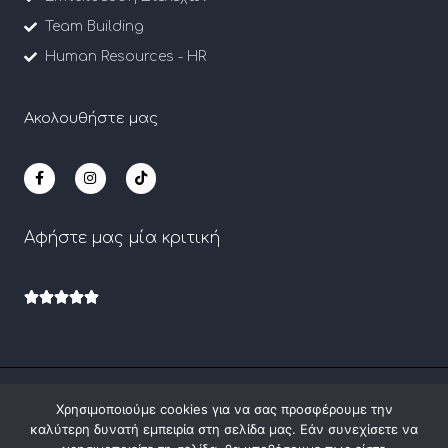
Team Building
Human Resources - HR
Ακολουθήστε μας
F
I
T
a
n
i
c
s
k
e
t
t
b
a
o
Αφήστε μας μία κριτική
o
g
k
o
r
k
a
-
m
f
Rated





5
out
of
Copyright © 2026 Cross Business Training
5
Χρησιμοποιούμε cookies για να σας προσφέρουμε την
καλύτερη δυνατή εμπειρία στη σελίδα μας. Εάν συνεχίσετε να
Πολιτική Προστασίας Δεδομένων